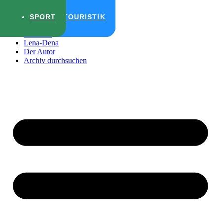
Zum Inhalt wechseln
SPORT
REISE & TOURISTIK
REISE & TOURISTIK
POLITIK
REISE & TOURISTIK
SPORT
Startseite
Lena-Dena
Der Autor
Archiv durchsuchen