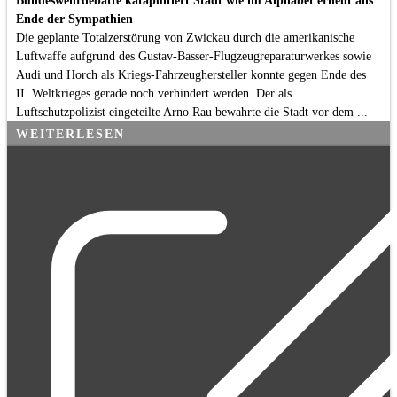
Bundeswehrdebatte katapultiert Stadt wie im Alphabet erneut ans
Ende der Sympathien
Die geplante Totalzerstörung von Zwickau durch die amerikanische
Luftwaffe aufgrund des Gustav-Basser-Flugzeugreparaturwerkes sowie
Audi und Horch als Kriegs-Fahrzeughersteller konnte gegen Ende des
II. Weltkrieges gerade noch verhindert werden. Der als
Luftschutzpolizist eingeteilte Arno Rau bewahrte die Stadt vor dem ...
WEITERLESEN