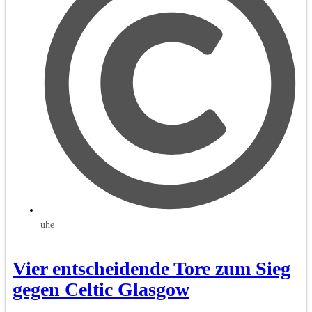
uhe
Vier entscheidende Tore zum Sieg
gegen Celtic Glasgow