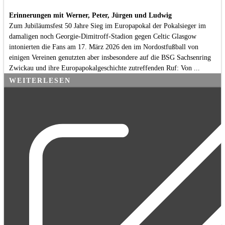
Erinnerungen mit Werner, Peter, Jürgen und Ludwig
Zum Jubiläumsfest 50 Jahre Sieg im Europapokal der Pokalsieger im
damaligen noch Georgie-Dimitroff-Stadion gegen Celtic Glasgow
intonierten die Fans am 17. März 2026 den im Nordostfußball von
einigen Vereinen genutzten aber insbesondere auf die BSG Sachsenring
Zwickau und ihre Europapokalgeschichte zutreffenden Ruf: Von ...
WEITERLESEN