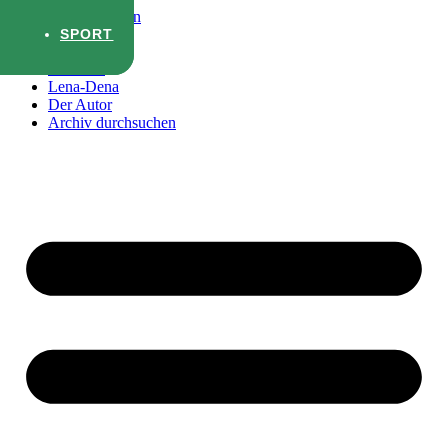
Zum Inhalt wechseln
SPORT
SPORT
Startseite
Lena-Dena
Der Autor
Archiv durchsuchen