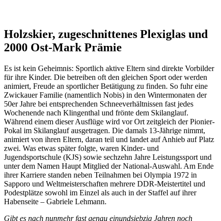
Holzskier, zugeschnittenes Plexiglas und
2000 Ost-Mark Prämie
Es ist kein Geheimnis: Sportlich aktive Eltern sind direkte Vorbilder
für ihre Kinder. Die betreiben oft den gleichen Sport oder werden
animiert, Freude an sportlicher Betätigung zu finden. So fuhr eine
Zwickauer Familie (namentlich Nobis) in den Wintermonaten der
50er Jahre bei entsprechenden Schneeverhältnissen fast jedes
Wochenende nach Klingenthal und frönte dem Skilanglauf.
Während einem dieser Ausflüge wird vor Ort zeitgleich der Pionier-
Pokal im Skilanglauf ausgetragen. Die damals 13-Jährige nimmt,
animiert von ihren Eltern, daran teil und landet auf Anhieb auf Platz
zwei. Was etwas später folgte, waren Kinder- und
Jugendsportschule (KJS) sowie sechzehn Jahre Leistungssport und
unter dem Namen Haupt Mitglied der National-Auswahl. Am Ende
ihrer Karriere standen neben Teilnahmen bei Olympia 1972 in
Sapporo und Weltmeisterschaften mehrere DDR-Meistertitel und
Podestplätze sowohl im Einzel als auch in der Staffel auf ihrer
Habenseite – Gabriele Lehmann.
Gibt es nach nunmehr fast genau einundsiebzig Jahren noch