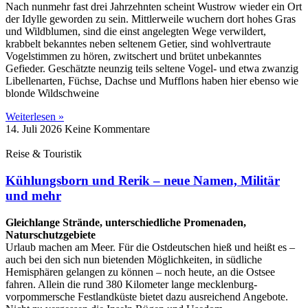
Nach nunmehr fast drei Jahrzehnten scheint Wustrow wieder ein Ort
der Idylle geworden zu sein. Mittlerweile wuchern dort hohes Gras
und Wildblumen, sind die einst angelegten Wege verwildert,
krabbelt bekanntes neben seltenem Getier, sind wohlvertraute
Vogelstimmen zu hören, zwitschert und brütet unbekanntes
Gefieder. Geschätzte neunzig teils seltene Vogel- und etwa zwanzig
Libellenarten, Füchse, Dachse und Mufflons haben hier ebenso wie
blonde Wildschweine
Weiterlesen »
14. Juli 2026
Keine Kommentare
Reise & Touristik
Kühlungsborn und Rerik – neue Namen, Militär
und mehr
Gleichlange Strände, unterschiedliche Promenaden,
Naturschutzgebiete
Urlaub machen am Meer. Für die Ostdeutschen hieß und heißt es –
auch bei den sich nun bietenden Möglichkeiten, in südliche
Hemisphären gelangen zu können – noch heute, an die Ostsee
fahren. Allein die rund 380 Kilometer lange mecklenburg-
vorpommersche Festlandküste bietet dazu ausreichend Angebote.