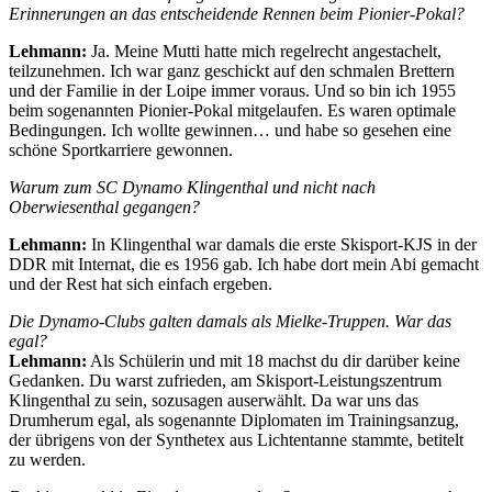
Erinnerungen an das entscheidende Rennen beim Pionier-Pokal?
Lehmann:
Ja. Meine Mutti hatte mich regelrecht angestachelt,
teilzunehmen. Ich war ganz geschickt auf den schmalen Brettern
und der Familie in der Loipe immer voraus. Und so bin ich 1955
beim sogenannten Pionier-Pokal mitgelaufen. Es waren optimale
Bedingungen. Ich wollte gewinnen… und habe so gesehen eine
schöne Sportkarriere gewonnen.
Warum zum SC Dynamo Klingenthal und nicht nach
Oberwiesenthal gegangen?
Lehmann:
In Klingenthal war damals die erste Skisport-KJS in der
DDR mit Internat, die es 1956 gab. Ich habe dort mein Abi gemacht
und der Rest hat sich einfach ergeben.
Die Dynamo-Clubs galten damals als Mielke-Truppen. War das
egal?
Lehmann:
Als Schülerin und mit 18 machst du dir darüber keine
Gedanken. Du warst zufrieden, am Skisport-Leistungszentrum
Klingenthal zu sein, sozusagen auserwählt. Da war uns das
Drumherum egal, als sogenannte Diplomaten im Trainingsanzug,
der übrigens von der Synthetex aus Lichtentanne stammte, betitelt
zu werden.