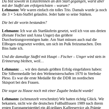
Du bist sowohl in Einzelrennen an den Start gegangen, warst aber
mit der Staffel am erfolgreichsten – warum?
Lehmann:
Wir waren einfach ein tolles Trio. Damals wurde ja noch
die 3 × 5-km-Staffel gelaufen. Jeder hatte so seine Stärken.
Die bei dir worin bestanden?
Lehmann:
Ich war als Startläuferin gesetzt, weil ich von uns dreien
(Renate Fischer und Anna Unger) das größere
Durchsetzungsvermögen hatte. Am Start müssen auch mal die
Ellbogen eingesetzt werden, um sich im Pulk freizumachen. Den
Biss hatte ich.
Und die damalige Staffel mit Haupt – Fischer – Unger wird stets in
Erinnerung bleiben, weil…
Lehmann:
… wir den damals größten Erfolg eingefahren haben:
Die Silbermedaille bei den Weltmeisterschaften 1970 in Strebske
Pleso. Es war die erste Medaille für die DDR im nordischen
Skisport bei den Frauen.
Die sogar zu Hause noch mit einer Zugabe bedacht wurde!
Lehmann:
(schmunzelt verschmitzt) Wir hatten richtig Glück. Wir
bekamen, nicht wie die deutschen Fußballfrauen 1989 nach ihrem
ersten Europameistertitel ein 40-teiliges Kaffeeservice als Prämie