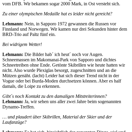
vom DFB. Wir bekamen sogar 2000 Mark, in Ost versteht sich.
Zu einer olympischen Medaille hat es leider nicht gereicht?
Lehmann:
Nein, in Sapporo 1972 gewannen die Russen vor
Finnland und Norwegen. Wir kamen nur drei Sekunden hinter dem
BRD-Trio auf Paltz fünf ein.
Bei widrigem Wetter!
Lehmann:
Die Bilder hab´ ich heut´ noch vor Augen.
Schneemassen im Makomanai-Park von Sapporo und dichtes
Schneetreiben ohne Ende. Getönte Skibrillen wie heute hatten wir
nicht. Also wurde Plexiglas besorgt, zugeschnitten und an die
Mützen genäht. (lacht) Leider hat sich dieser Trend nicht in der
Vogue oder bei Burda-Moden durchsetzen können. Aber es half
damals, die Loipe zu erkennen.
Gibt´s noch Kontakt zu den damaligen Mitstreiterinnen?
Lehmann:
Ja, wir sehen uns aller zwei Jahre beim sogenannten
Dynamo-Treffen.
… und plaudert über Skibrillen, Material der Skier und der
Laufanzüge?