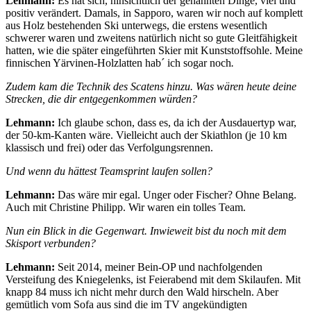
Lehmann:
Es hat sich, hinsichtlich der genannten Dinge, viel und
positiv verändert. Damals, in Sapporo, waren wir noch auf komplett
aus Holz bestehenden Ski unterwegs, die erstens wesentlich
schwerer waren und zweitens natürlich nicht so gute Gleitfähigkeit
hatten, wie die später eingeführten Skier mit Kunststoffsohle. Meine
finnischen Yärvinen-Holzlatten hab´ ich sogar noch
.
Zudem kam die Technik des Scatens hinzu. Was wären heute deine
Strecken, die dir entgegenkommen würden?
Lehmann:
Ich glaube schon, dass es, da ich der Ausdauertyp war,
der 50-km-Kanten wäre. Vielleicht auch der Skiathlon (je 10 km
klassisch und frei) oder das Verfolgungsrennen.
Und wenn du hättest Teamsprint laufen sollen?
Lehmann:
Das wäre mir egal. Unger oder Fischer? Ohne Belang.
Auch mit Christine Philipp. Wir waren ein tolles Team.
Nun ein Blick in die Gegenwart. Inwieweit bist du noch mit dem
Skisport verbunden?
Lehmann:
Seit 2014, meiner Bein-OP und nachfolgenden
Versteifung des Kniegelenks, ist Feierabend mit dem Skilaufen. Mit
knapp 84 muss ich nicht mehr durch den Wald hirscheln. Aber
gemütlich vom Sofa aus sind die im TV angekündigten