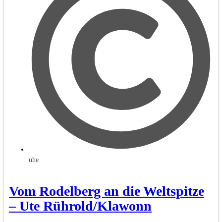
uhe
Vom Rodelberg an die Weltspitze
– Ute Rührold/Klawonn