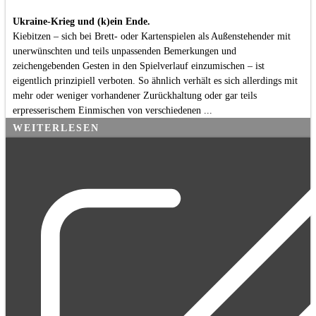
Ukraine-Krieg und (k)ein Ende.
Kiebitzen – sich bei Brett- oder Kartenspielen als Außenstehender mit
unerwünschten und teils unpassenden Bemerkungen und
zeichengebenden Gesten in den Spielverlauf einzumischen – ist
eigentlich prinzipiell verboten. So ähnlich verhält es sich allerdings mit
mehr oder weniger vorhandener Zurückhaltung oder gar teils
erpresserischem Einmischen von verschiedenen ...
WEITERLESEN