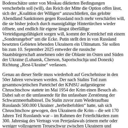
Bodenschätze unter von Moskau diktierten Bedingungen
verscherbeln soll (will), das Reich der Mitte die Option offen lässt,
sich der „Koalition der Willigen“ anzuschließen, das gelobte
Abendland Sanktionen gegen Russland noch mehr verschärfen will,
die sie bisher jedoch durch mannigfaltige Hintertürchen wieder
öffnete, und endlich für eigene längst überfällige
Verteidigungsfähigkeit sorgen will, kommt der Kremlchef mit einem
„Sonderangebot“ um die Ecke. Putin stellt den in von Russland
besetzten Gebieten lebenden Ukrainern ein Ultimatum. Sie sollen
bis zum 10. September 2025 entweder die russische
Staatsbürgerschaft annehmen oder die Oblaste im Osten und Süden
der Ukraine (Luhansk, Cherson, Saporischschja und Donezk)
Richtung „Rest-Ukraine“ verlassen.
Genau an dieser Stelle muss wiederholt auf Geschehnisse in den
50er Jahren verwiesen werden. Der nach Stalins Tod zum
gesamtsowjetischen Parteichef der KPdSU aufgestiegene
Chruschtschow stattete im Mai 1954 der Krim einen Besuch ab.
Dabei sah er die umfassende für ihn unfassbare Zerstörung der
Schwarzmeerhalbinsel. Da Stalin zuvor zum Wiederaufbau
Russlands 500.000 Ukrainer „herbeibefohlen“ hatte, sah sich
Chruschtschow gewogen, den Ukrainern die Krim – die seit 170
Jahren Teil Russlands war – im Rahmen der Feierlichkeiten zum
300. Jahrestag des Vertrags von Perejaslawals (einem mehr oder
weniger vollzogenem Treueschwur zwischen Ukrainern und