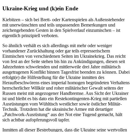
Ukraine-Krieg und (k)ein Ende
Kiebitzen – sich bei Brett- oder Kartenspielen als Außenstehender
mit unerwünschten und teils unpassenden Bemerkungen und
zeichengebenden Gesten in den Spielverlauf einzumischen – ist
eigentlich prinzipiell verboten.
So ähnlich verhält es sich allerdings mit mehr oder weniger
vorhandener Zurückhaltung oder gar teils erpresserischem
Einmischen von verschiedenen Seiten im Ukrainekrieg. Das reicht
von fest an der Seite stehen bis hin zu Ankündigungen, diesen seit
Jahrzehnten schwelenden und mittlerweile drei Jahre militärisch
ausgetragenen Konflikt binnen Tagesfrist beenden zu können. Dabei
erfolgt(e) die Hilfestellung für die Ukraine inmitten des
Heraufbeschwörens eines imperial homogen begründeten Verhaltens
herrscherlicher Willkür und roher militärischer Gewalt seitens der
Russen meist mit angezogener Handbremse. Aus Sicht der Ukrainer
ist und bleibt es bis dato ein Restekontingenten-Krieg mit partiellen
Ausrüstungen vom Wühltisch westlicher sowie östlicher Militär-
Technik. Trotzdem hat die ukrainische Armee mit derartiger
„Patchwork-Ausrüstung“ aus der Not eine Tugend gemacht, hält
sich achtbar aufopferungsvoll tapfer.
Inmitten all dieser Bestrebungen, dass die Ukraine seine wertvollen