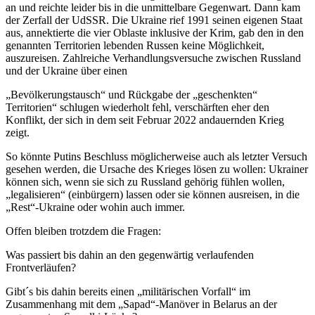
an und reichte leider bis in die unmittelbare Gegenwart. Dann kam
der Zerfall der UdSSR. Die Ukraine rief 1991 seinen eigenen Staat
aus, annektierte die vier Oblaste inklusive der Krim, gab den in den
genannten Territorien lebenden Russen keine Möglichkeit,
auszureisen. Zahlreiche Verhandlungsversuche zwischen Russland
und der Ukraine über einen
„Bevölkerungstausch“ und Rückgabe der „geschenkten“
Territorien“ schlugen wiederholt fehl, verschärften eher den
Konflikt, der sich in dem seit Februar 2022 andauernden Krieg
zeigt.
So könnte Putins Beschluss möglicherweise auch als letzter Versuch
gesehen werden, die Ursache des Krieges lösen zu wollen: Ukrainer
können sich, wenn sie sich zu Russland gehörig fühlen wollen,
„legalisieren“ (einbürgern) lassen oder sie können ausreisen, in die
„Rest“-Ukraine oder wohin auch immer.
Offen bleiben trotzdem die Fragen:
Was passiert bis dahin an den gegenwärtig verlaufenden
Frontverläufen?
Gibt´s bis dahin bereits einen „militärischen Vorfall“ im
Zusammenhang mit dem „Sapad“-Manöver in Belarus an der