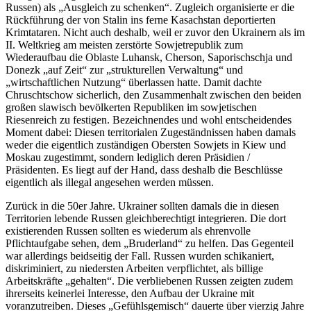
Russen) als „Ausgleich zu schenken“. Zugleich organisierte er die
Rückführung der von Stalin ins ferne Kasachstan deportierten
Krimtataren. Nicht auch deshalb, weil er zuvor den Ukrainern als im
II. Weltkrieg am meisten zerstörte Sowjetrepublik zum
Wiederaufbau die Oblaste Luhansk, Cherson, Saporischschja und
Donezk „auf Zeit“ zur „strukturellen Verwaltung“ und
„wirtschaftlichen Nutzung“ überlassen hatte. Damit dachte
Chruschtschow sicherlich, den Zusammenhalt zwischen den beiden
großen slawisch bevölkerten Republiken im sowjetischen
Riesenreich zu festigen. Bezeichnendes und wohl entscheidendes
Moment dabei: Diesen territorialen Zugeständnissen haben damals
weder die eigentlich zuständigen Obersten Sowjets in Kiew und
Moskau zugestimmt, sondern lediglich deren Präsidien /
Präsidenten. Es liegt auf der Hand, dass deshalb die Beschlüsse
eigentlich als illegal angesehen werden müssen.
Zurück in die 50er Jahre. Ukrainer sollten damals die in diesen
Territorien lebende Russen gleichberechtigt integrieren. Die dort
existierenden Russen sollten es wiederum als ehrenvolle
Pflichtaufgabe sehen, dem „Bruderland“ zu helfen. Das Gegenteil
war allerdings beidseitig der Fall. Russen wurden schikaniert,
diskriminiert, zu niedersten Arbeiten verpflichtet, als billige
Arbeitskräfte „gehalten“. Die verbliebenen Russen zeigten zudem
ihrerseits keinerlei Interesse, den Aufbau der Ukraine mit
voranzutreiben. Dieses „Gefühlsgemisch“ dauerte über vierzig Jahre