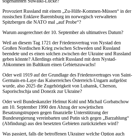
sogenannten Suwalki-Lücke?
Provoziert Russland mit einem „Zu-Hilfe-Kommen-Müssen“ in der
russischen Enklave Barentsburg im norwegisch verwalteten
Spitzbergen die NATO mal „auf Probe“?
Warum ausgerechnet der 10. September als ultimatives Datum?
Weil an diesem Tag 1721 der Friedensvertrag von Nystad den
Großen Nordischen Krieg zwischen Schweden und Russland
beendete und es einen solchen zwischen der Ukraine und Russland
geben könnte? Allerdings erhielt Russland mit dem Nystad-
Abkommen im Baltikum einen Gebietszuwachs!
Oder weil 1919 auf der Grundlage des Friedensvertrages von Saint-
Germain-en-Laye das Kaiserreiches Österreich-Ungarn aufgelöst
wurde, also 2025 die Zugehörigkeit von Luhansk, Cherson,
Saporischschja und Donezk zur Ukraine?
Oder weil Bundeskanzler Helmut Kohl und Michail Gorbatschow
am 10. September 1990 den Abzug der sowjetischen
Besatzungstruppen gegen finanzielle Unterstützung der
Bundesregierung vereinbarten und Putin sich gegen „Barzahlung“
(Abfindung) aus den besetzten Gebieten zurückziehen wird?
Was passiert, falls die betroffenen Ukrainer welche Option auch