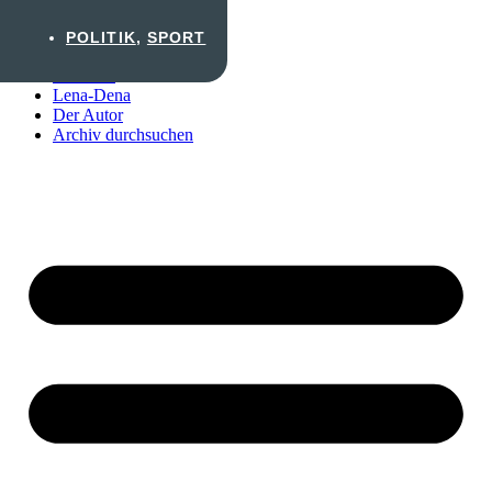
Zum Inhalt wechseln
POLITIK
,
SPORT
Startseite
Lena-Dena
Der Autor
Archiv durchsuchen