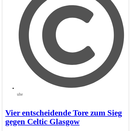
uhe
Vier entscheidende Tore zum Sieg
gegen Celtic Glasgow