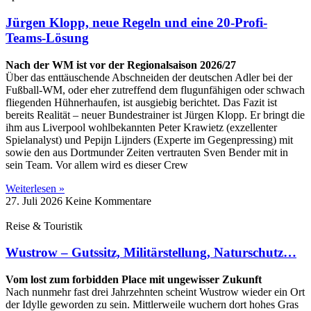
Jürgen Klopp, neue Regeln und eine 20-Profi-
Teams-Lösung
Nach der WM ist vor der Regionalsaison 2026/27
Über das enttäuschende Abschneiden der deutschen Adler bei der
Fußball-WM, oder eher zutreffend dem flugunfähigen oder schwach
fliegenden Hühnerhaufen, ist ausgiebig berichtet. Das Fazit ist
bereits Realität – neuer Bundestrainer ist Jürgen Klopp. Er bringt die
ihm aus Liverpool wohlbekannten Peter Krawietz (exzellenter
Spielanalyst) und Pepijn Lijnders (Experte im Gegenpressing) mit
sowie den aus Dortmunder Zeiten vertrauten Sven Bender mit in
sein Team. Vor allem wird es dieser Crew
Weiterlesen »
27. Juli 2026
Keine Kommentare
Reise & Touristik
Wustrow – Gutssitz, Militärstellung, Naturschutz…
Vom lost zum forbidden Place mit ungewisser Zukunft
Nach nunmehr fast drei Jahrzehnten scheint Wustrow wieder ein Ort
der Idylle geworden zu sein. Mittlerweile wuchern dort hohes Gras