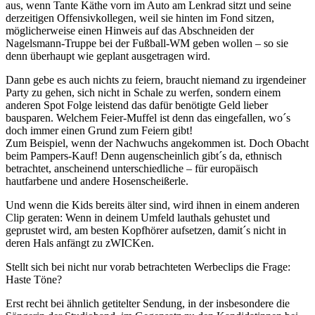
aus, wenn Tante Käthe vorn im Auto am Lenkrad sitzt und seine
derzeitigen Offensivkollegen, weil sie hinten im Fond sitzen,
möglicherweise einen Hinweis auf das Abschneiden der
Nagelsmann-Truppe bei der Fußball-WM geben wollen – so sie
denn überhaupt wie geplant ausgetragen wird.
Dann gebe es auch nichts zu feiern, braucht niemand zu irgendeiner
Party zu gehen, sich nicht in Schale zu werfen, sondern einem
anderen Spot Folge leistend das dafür benötigte Geld lieber
bausparen. Welchem Feier-Muffel ist denn das eingefallen, wo´s
doch immer einen Grund zum Feiern gibt!
Zum Beispiel, wenn der Nachwuchs angekommen ist. Doch Obacht
beim Pampers-Kauf! Denn augenscheinlich gibt´s da, ethnisch
betrachtet, anscheinend unterschiedliche – für europäisch
hautfarbene und andere Hosenscheißerle.
Und wenn die Kids bereits älter sind, wird ihnen in einem anderen
Clip geraten: Wenn in deinem Umfeld lauthals gehustet und
geprustet wird, am besten Kopfhörer aufsetzen, damit´s nicht in
deren Hals anfängt zu zWICKen.
Stellt sich bei nicht nur vorab betrachteten Werbeclips die Frage:
Haste Töne?
Erst recht bei ähnlich getitelter Sendung, in der insbesondere die