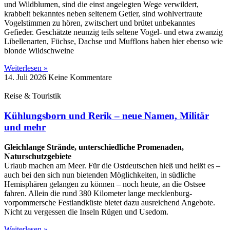
und Wildblumen, sind die einst angelegten Wege verwildert,
krabbelt bekanntes neben seltenem Getier, sind wohlvertraute
Vogelstimmen zu hören, zwitschert und brütet unbekanntes
Gefieder. Geschätzte neunzig teils seltene Vogel- und etwa zwanzig
Libellenarten, Füchse, Dachse und Mufflons haben hier ebenso wie
blonde Wildschweine
Weiterlesen »
14. Juli 2026
Keine Kommentare
Reise & Touristik
Kühlungsborn und Rerik – neue Namen, Militär
und mehr
Gleichlange Strände, unterschiedliche Promenaden,
Naturschutzgebiete
Urlaub machen am Meer. Für die Ostdeutschen hieß und heißt es –
auch bei den sich nun bietenden Möglichkeiten, in südliche
Hemisphären gelangen zu können – noch heute, an die Ostsee
fahren. Allein die rund 380 Kilometer lange mecklenburg-
vorpommersche Festlandküste bietet dazu ausreichend Angebote.
Nicht zu vergessen die Inseln Rügen und Usedom.
Weiterlesen »