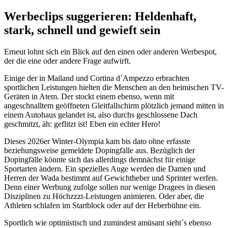
Werbeclips suggerieren: Heldenhaft,
stark, schnell und gewieft sein
Erneut lohnt sich ein Blick auf den einen oder anderen Werbespot,
der die eine oder andere Frage aufwirft.
Einige der in Mailand und Cortina d´Ampezzo erbrachten
sportlichen Leistungen hielten die Menschen an den heimischen TV-
Geräten in Atem. Der stockt einem ebenso, wenn mit
angeschnalltem geöffneten Gleitfallschirm plötzlich jemand mitten in
einem Autohaus gelandet ist, also durchs geschlossene Dach
geschmitzt, äh: geflitzt ist! Eben ein echter Hero!
Dieses 2026er Winter-Olympia kam bis dato ohne erfasste
beziehungsweise gemeldete Dopingfälle aus. Bezüglich der
Dopingfälle könnte sich das allerdings demnächst für einige
Sportarten ändern. Ein spezielles Auge werden die Damen und
Herren der Wada bestimmt auf Gewichtheber und Sprinter werfen.
Denn einer Werbung zufolge sollen nur wenige Dragees in diesen
Disziplinen zu Höchzzzt-Leistungen animieren. Oder aber, die
Athleten schlafen im Startblock oder auf der Heberbühne ein.
Sportlich wie optimistisch und zumindest amüsant sieht´s ebenso