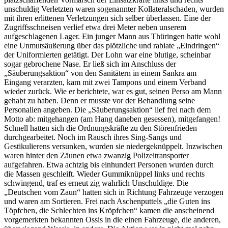
unschuldig Verletzten waren sogenannter Kollateralschaden, wurden
mit ihren erlittenen Verletzungen sich selber überlassen. Eine der
Zugriffsschneisen verlief etwa drei Meter neben unserem
aufgeschlagenen Lager. Ein junger Mann aus Thüringen hatte wohl
eine Unmutsäußerung über das plötzliche und rabiate „Eindringen“
der Uniformierten getätigt. Der Lohn war eine blutige, scheinbar
sogar gebrochene Nase. Er ließ sich im Anschluss der
„Säuberungsaktion“ von den Sanitätern in einem Sankra am
Eingang verarzten, kam mit zwei Tampons und einem Verband
wieder zurück. Wie er berichtete, war es gut, seinen Perso am Mann
gehabt zu haben. Denn er musste vor der Behandlung seine
Personalien angeben. Die „Säuberungsaktion“ lief frei nach dem
Motto ab: mitgehangen (am Hang daneben gesessen), mitgefangen!
Schnell hatten sich die Ordnungskräfte zu den Störenfrieden
durchgearbeitet. Noch im Rausch ihres Sing-Sangs und
Gestikulierens versunken, wurden sie niedergeknüppelt. Inzwischen
waren hinter den Zäunen etwa zwanzig Polizeitransporter
aufgefahren. Etwa achtzig bis einhundert Personen wurden durch
die Massen geschleift. Wieder Gummiknüppel links und rechts
schwingend, traf es erneut zig wahrlich Unschuldige. Die
„Deutschen vom Zaun“ hatten sich in Richtung Fahrzeuge verzogen
und waren am Sortieren. Frei nach Aschenputtels „die Guten ins
Töpfchen, die Schlechten ins Kröpfchen“ kamen die anscheinend
vorgemerkten bekannten Ossis in die einen Fahrzeuge, die anderen,