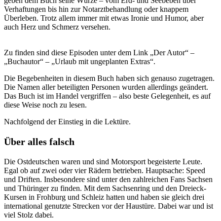
geben dem Buch seine Würze – vom Erd- und Seebeben über
Verhaftungen bis hin zur Notarztbehandlung oder knappem
Überleben. Trotz allem immer mit etwas Ironie und Humor, aber
auch Herz und Schmerz versehen.
Zu finden sind diese Episoden unter dem Link „Der Autor“ –
„Buchautor“ – „Urlaub mit ungeplanten Extras“.
Die Begebenheiten in diesem Buch haben sich genauso zugetragen.
Die Namen aller beteiligten Personen wurden allerdings geändert.
Das Buch ist im Handel vergriffen – also beste Gelegenheit, es auf
diese Weise noch zu lesen.
Nachfolgend der Einstieg in die Lektüre.
Über alles falsch
Die Ostdeutschen waren und sind Motorsport begeisterte Leute.
Egal ob auf zwei oder vier Rädern betrieben. Hauptsache: Speed
und Driften. Insbesondere sind unter den zahlreichen Fans Sachsen
und Thüringer zu finden. Mit dem Sachsenring und den Dreieck-
Kursen in Frohburg und Schleiz hatten und haben sie gleich drei
international genutzte Strecken vor der Haustüre. Dabei war und ist
viel Stolz dabei.