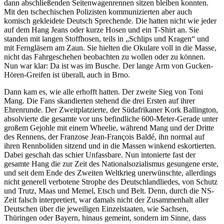
dann abschließenden Seitenwagenrennen sitzen bleiben konnten.
Mit den tschechischen Polizisten kommunizierten aber auch
komisch gekleidete Deutsch Sprechende. Die hatten nicht wie jeder
auf dem Hang Jeans oder kurze Hosen und ein T-Shirt an. Sie
standen mit langen Stoffhosen, teils in „Schlips und Kragen“ und
mit Ferngläsern am Zaun. Sie hielten die Okulare voll in die Masse,
nicht das Fahrgeschehen beobachten zu wollen oder zu können.
Nun war klar: Da ist was im Busche. Der lange Arm von Gucken-
Hören-Greifen ist überall, auch in Brno.
Dann kam es, wie alle erhofft hatten. Der zweite Sieg von Toni
Mang. Die Fans skandierten stehend die drei Ersten auf ihrer
Ehrenrunde. Der Zweitplatzierte, der Südafrikaner Kork Ballington,
absolvierte die gesamte vor uns befindliche 600-Meter-Gerade unter
großem Gejohle mit einem Wheelie, während Mang und der Dritte
des Rennens, der Franzose Jean-François Baldé, ihn normal auf
ihren Rennboliden sitzend und in die Massen winkend eskortierten.
Dabei geschah das schier Unfassbare. Nun intonierte fast der
gesamte Hang die zur Zeit des Nationalsozialismus gesungene erste,
und seit dem Ende des Zweiten Weltkrieg unerwünschte, allerdings
nicht generell verbotene Strophe des Deutschlandliedes, von Schutz
und Trutz, Maas und Memel, Etsch und Belt. Denn, durch die NS-
Zeit falsch interpretiert, war damals nicht der Zusammenhalt aller
Deutschen über die jeweiligen Einzelstaaten, wie Sachsen,
Thüringen oder Bayern, hinaus gemeint, sondern im Sinne, dass