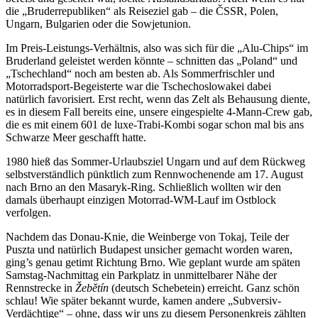
die „Bruderrepubliken“ als Reiseziel gab – die ČSSR, Polen,
Ungarn, Bulgarien oder die Sowjetunion.
Im Preis-Leistungs-Verhältnis, also was sich für die „Alu-Chips“ im
Bruderland geleistet werden könnte – schnitten das „Poland“ und
„Tschechland“ noch am besten ab. Als Sommerfrischler und
Motorradsport-Begeisterte war die Tschechoslowakei dabei
natürlich favorisiert. Erst recht, wenn das Zelt als Behausung diente,
es in diesem Fall bereits eine, unsere eingespielte 4-Mann-Crew gab,
die es mit einem 601 de luxe-Trabi-Kombi sogar schon mal bis ans
Schwarze Meer geschafft hatte.
1980 hieß das Sommer-Urlaubsziel Ungarn und auf dem Rückweg
selbstverständlich pünktlich zum Rennwochenende am 17. August
nach Brno an den Masaryk-Ring. Schließlich wollten wir den
damals überhaupt einzigen Motorrad-WM-Lauf im Ostblock
verfolgen.
Nachdem das Donau-Knie, die Weinberge von Tokaj, Teile der
Puszta und natürlich Budapest unsicher gemacht worden waren,
ging’s genau getimt Richtung Brno. Wie geplant wurde am späten
Samstag-Nachmittag ein Parkplatz in unmittelbarer Nähe der
Rennstrecke in
Žebětín
(deutsch Schebetein) erreicht. Ganz schön
schlau! Wie später bekannt wurde, kamen andere „Subversiv-
Verdächtige“ – ohne, dass wir uns zu diesem Personenkreis zählten