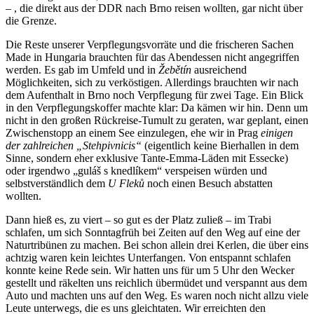
– , die direkt aus der DDR nach Brno reisen wollten, gar nicht über
die Grenze.
Die Reste unserer Verpflegungsvorräte und die frischeren Sachen
Made in Hungaria brauchten für das Abendessen nicht angegriffen
werden. Es gab im Umfeld und in
Žebětín
ausreichend
Möglichkeiten, sich zu verköstigen. Allerdings brauchten wir nach
dem Aufenthalt in Brno noch Verpflegung für zwei Tage. Ein Blick
in den Verpflegungskoffer machte klar: Da kämen wir hin. Denn um
nicht in den großen Rückreise-Tumult zu geraten, war geplant, einen
Zwischenstopp an einem See einzulegen, ehe wir in Prag
einigen
der zahlreichen „Stehpivnicis“
(eigentlich keine Bierhallen in dem
Sinne, sondern eher exklusive Tante-Emma-Läden mit Essecke)
oder irgendwo „guláš s knedlíkem“ verspeisen würden und
selbstverständlich dem
U Fleků
noch einen Besuch abstatten
wollten.
Dann hieß es, zu viert – so gut es der Platz zuließ – im Trabi
schlafen, um sich Sonntagfrüh bei Zeiten auf den Weg auf eine der
Naturtribünen zu machen. Bei schon allein drei Kerlen, die über eins
achtzig waren kein leichtes Unterfangen. Von entspannt schlafen
konnte keine Rede sein. Wir hatten uns für um 5 Uhr den Wecker
gestellt und räkelten uns reichlich übermüdet und verspannt aus dem
Auto und machten uns auf den Weg. Es waren noch nicht allzu viele
Leute unterwegs, die es uns gleichtaten. Wir erreichten den