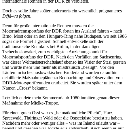
internationale Rennen in der DDR zu verbieten.
Doch es sollte Jahre später andernorts ein wesentlich prägnanteres
Déjà
–
vu folgen.
Denn für große internationale Rennen mussten die
Motorradrennsportfans der DDR fortan ins Ausland fahren – nach
Brno, Most oder an den Hungaro-Ring nahe Budapest, wo seit 1986
sogar die Formel 1 gastiert. Schnell entwickelte sich der
traditionsreiche Rennkurs bei Brünn, in der damaligen
Tschechoslowakei, zum wichtigsten Anziehungspunkt für
Motorradsportfans der DDR. Nach den Vorfällen am Sachsenring
war dieser Weltmeisterschaftslauf ebenso ins Visier der Stasi geraten
und wurde mehr und mehr als misstrauisch „beäugt“. Vor den
Läufen im tschechoslowakischen Bruderland wurden daraufhin
detaillierte Maßnahmepläne zu Beobachtung und Observation von
DDR-Motorsportfreunden erarbeitet. Sie wurden später unter dem
Namen „Cross“ bekannt.
Letztlich endete mein Sommerurlaub 1980 inmitten genau dieser
Maßnahme der Mielke-Truppe.
Für einen guten Ossi war es „heimatkundliche Pflicht“, Harz,
Spreewald, Thüringer Wald oder die Ostseeküste bereist zu haben.
Nachdem mehr oder weniger alles – was im Inland erlaubt war –
bereist und gesehen war, lockte Auslandsurlaub. Auch wenn es nur