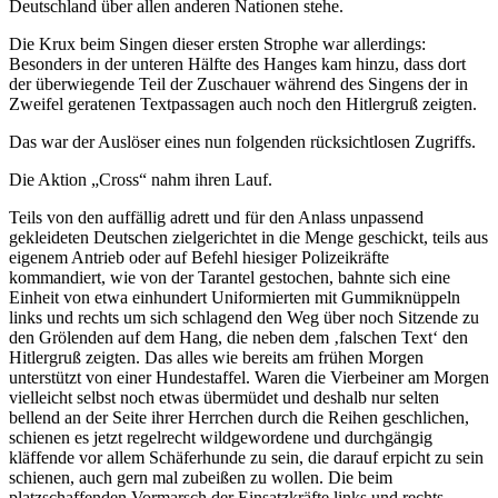
Deutschland über allen anderen Nationen stehe.
Die Krux beim Singen dieser ersten Strophe war allerdings:
Besonders in der unteren Hälfte des Hanges kam hinzu, dass dort
der überwiegende Teil der Zuschauer während des Singens der in
Zweifel geratenen Textpassagen auch noch den Hitlergruß zeigten.
Das war der Auslöser eines nun folgenden rücksichtlosen Zugriffs.
Die Aktion „Cross“ nahm ihren Lauf.
Teils von den auffällig adrett und für den Anlass unpassend
gekleideten Deutschen zielgerichtet in die Menge geschickt, teils aus
eigenem Antrieb oder auf Befehl hiesiger Polizeikräfte
kommandiert, wie von der Tarantel gestochen, bahnte sich eine
Einheit von etwa einhundert Uniformierten mit Gummiknüppeln
links und rechts um sich schlagend den Weg über noch Sitzende zu
den Grölenden auf dem Hang, die neben dem ‚falschen Text‘ den
Hitlergruß zeigten. Das alles wie bereits am frühen Morgen
unterstützt von einer Hundestaffel. Waren die Vierbeiner am Morgen
vielleicht selbst noch etwas übermüdet und deshalb nur selten
bellend an der Seite ihrer Herrchen durch die Reihen geschlichen,
schienen es jetzt regelrecht wildgewordene und durchgängig
kläffende vor allem Schäferhunde zu sein, die darauf erpicht zu sein
schienen, auch gern mal zubeißen zu wollen. Die beim
platzschaffenden Vormarsch der Einsatzkräfte links und rechts