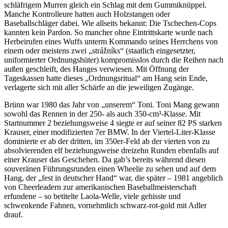
schläfrigem Murren gleich ein Schlag mit dem Gummiknüppel.
Manche Kontrolleure hatten auch Holzstangen oder
Baseballschläger dabei. Wie allseits bekannt: Die Tschechen-Cops
kannten kein Pardon. So mancher ohne Eintrittskarte wurde nach
Herbeirufen eines Wuffs unterm Kommando seines Herrchens von
einem oder meistens zwei „strážníks“ (staatlich eingesetzter,
uniformierter Ordnungshüter) kompromisslos durch die Reihen nach
außen geschleift, des Hanges verwiesen. Mit Öffnung der
Tageskassen hatte dieses „Ordnungsritual“ am Hang sein Ende,
verlagerte sich mit aller Schärfe an die jeweiligen Zugänge.
Brünn war 1980 das Jahr von „unserem“ Toni. Toni Mang gewann
sowohl das Rennen in der 250- als auch 350-cm³-Klasse. Mit
Startnummer 2 beziehungsweise 4 siegte er auf seiner 82 PS starken
Krauser, einer modifizierten 7er BMW. In der Viertel-Liter-Klasse
dominierte er ab der dritten, im 350er-Feld ab der vierten von zu
absolvierenden elf beziehungsweise dreizehn Runden ebenfalls auf
einer Krauser das Geschehen. Da gab’s bereits während diesen
souveränen Führungsrunden einen Wheelie zu sehen und auf dem
Hang, der „fest in deutscher Hand“ war, die später – 1981 angeblich
von Cheerleadern zur amerikanischen Baseballmeisterschaft
erfundene – so betitelte Laola-Welle, viele gehisste und
schwenkende Fahnen, vornehmlich schwarz-rot-gold mit Adler
drauf.