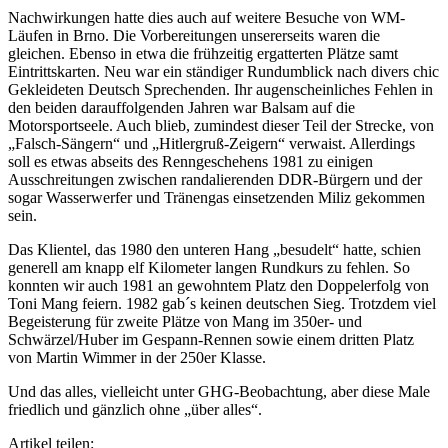
Nachwirkungen hatte dies auch auf weitere Besuche von WM-
Läufen in Brno. Die Vorbereitungen unsererseits waren die
gleichen. Ebenso in etwa die frühzeitig ergatterten Plätze samt
Eintrittskarten. Neu war ein ständiger Rundumblick nach divers chic
Gekleideten Deutsch Sprechenden. Ihr augenscheinliches Fehlen in
den beiden darauffolgenden Jahren war Balsam auf die
Motorsportseele. Auch blieb, zumindest dieser Teil der Strecke, von
„Falsch-Sängern“ und „Hitlergruß-Zeigern“ verwaist. Allerdings
soll es etwas abseits des Renngeschehens 1981 zu einigen
Ausschreitungen zwischen randalierenden DDR-Bürgern und der
sogar Wasserwerfer und Tränengas einsetzenden Miliz gekommen
sein.
Das Klientel, das 1980 den unteren Hang „besudelt“ hatte, schien
generell am knapp elf Kilometer langen Rundkurs zu fehlen. So
konnten wir auch 1981 an gewohntem Platz den Doppelerfolg von
Toni Mang feiern. 1982 gab´s keinen deutschen Sieg. Trotzdem viel
Begeisterung für zweite Plätze von Mang im 350er- und
Schwärzel/Huber im Gespann-Rennen sowie einem dritten Platz
von Martin Wimmer in der 250er Klasse.
Und das alles, vielleicht unter GHG-Beobachtung, aber diese Male
friedlich und gänzlich ohne „über alles“.
Artikel teilen: