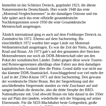
Immerhin ist das Schleizer Dreieck, gegründet 1923, die älteste
Naturrennstrecke Deutschlands. Hier wurde 1948 das erste
„Motorrad-Vergleichsrennen” in der damaligen Ostzone und ein
Jahr später auch das erste offizielle gesamtdeutsche
Nachkriegsrennen sowie 1950 die erste Gesamtdeutsche
Meisterschaft ausgetragen.
Ähnlich international ging es auch auf dem Frohburger Dreieck zu.
Zumindest bis 1972. Ebenso auf dem Sachsenring. Bis
einschließlich 1972 wurden hier sogar Läufe zur Motorrad-
Weltmeisterschaft ausgetragen. Es war die Zeit der Nieto, Agostini,
Read und Braun. Ab 1973 gab‘s auf den genannten drei Strecken
Motorradrennen nur noch als DDR-Meisterschaft oder um den
Pokal der sozialistischen Länder. Dabei gingen diese sowie Touren-
und Rennwagenrennen allerdings ohne Fahrer aus dem damaligen
kapitalistischen Ausland über die Pisten. Grund dafür war nicht nur
das klamme DDR-Staatssäckel. Ausschlaggebend war viel mehr der
Lauf in der 250er-Klasse 1971 auf dem Sachsenring. Den gewann
der westdeutsche Dieter Braun. Bei der Siegerehrung und der
anschließenden Siegerrunde standen zu viele Zuschauer auf und
sangen lauthals die deutsche, also die dritte Strophe der BRD-
Nationalhymne mit. Und obwohl Braun ein Jahr darauf in der 350er
nur auf Platz drei landete, wiederholte sich der Singsang auf seiner
Ehrenrunde. Für die SED-Machthaber beste Gelegenheit, große