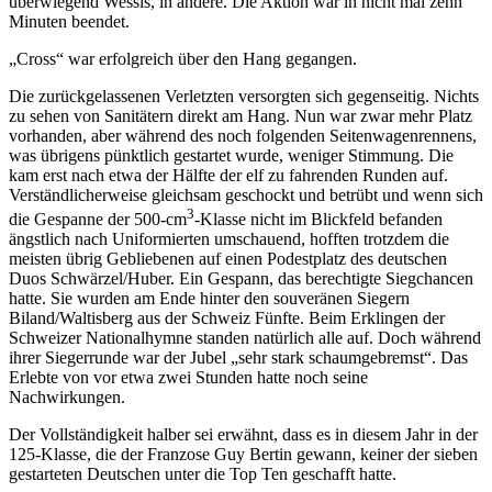
überwiegend Wessis, in andere. Die Aktion war in nicht mal zehn
Minuten beendet.
„Cross“ war erfolgreich über den Hang gegangen.
Die zurückgelassenen Verletzten versorgten sich gegenseitig. Nichts
zu sehen von Sanitätern direkt am Hang. Nun war zwar mehr Platz
vorhanden, aber während des noch folgenden Seitenwagenrennens,
was übrigens pünktlich gestartet wurde, weniger Stimmung. Die
kam erst nach etwa der Hälfte der elf zu fahrenden Runden auf.
Verständlicherweise gleichsam geschockt und betrübt und wenn sich
3
die Gespanne der 500-cm
-Klasse nicht im Blickfeld befanden
ängstlich nach Uniformierten umschauend, hofften trotzdem die
meisten übrig Gebliebenen auf einen Podestplatz des deutschen
Duos Schwärzel/Huber. Ein Gespann, das berechtigte Siegchancen
hatte. Sie wurden am Ende hinter den souveränen Siegern
Biland/Waltisberg aus der Schweiz Fünfte. Beim Erklingen der
Schweizer Nationalhymne standen natürlich alle auf. Doch während
ihrer Siegerrunde war der Jubel „sehr stark schaumgebremst“. Das
Erlebte von vor etwa zwei Stunden hatte noch seine
Nachwirkungen.
Der Vollständigkeit halber sei erwähnt, dass es in diesem Jahr in der
125-Klasse, die der Franzose Guy Bertin gewann, keiner der sieben
gestarteten Deutschen unter die Top Ten geschafft hatte.