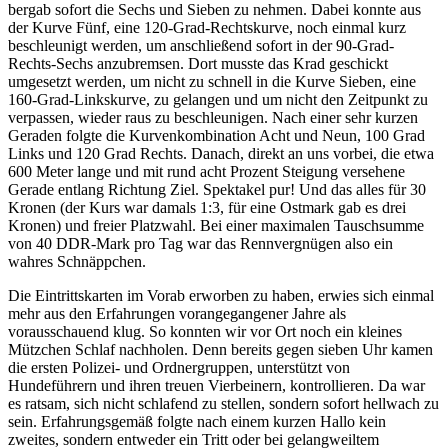
bergab sofort die Sechs und Sieben zu nehmen. Dabei konnte aus
der Kurve Fünf, eine 120-Grad-Rechtskurve, noch einmal kurz
beschleunigt werden, um anschließend sofort in der 90-Grad-
Rechts-Sechs anzubremsen. Dort musste das Krad geschickt
umgesetzt werden, um nicht zu schnell in die Kurve Sieben, eine
160-Grad-Linkskurve, zu gelangen und um nicht den Zeitpunkt zu
verpassen, wieder raus zu beschleunigen. Nach einer sehr kurzen
Geraden folgte die Kurvenkombination Acht und Neun, 100 Grad
Links und 120 Grad Rechts. Danach, direkt an uns vorbei, die etwa
600 Meter lange und mit rund acht Prozent Steigung versehene
Gerade entlang Richtung Ziel. Spektakel pur! Und das alles für 30
Kronen (der Kurs war damals 1:3, für eine Ostmark gab es drei
Kronen) und freier Platzwahl. Bei einer maximalen Tauschsumme
von 40 DDR-Mark pro Tag war das Rennvergnügen also ein
wahres Schnäppchen.
Die Eintrittskarten im Vorab erworben zu haben, erwies sich einmal
mehr aus den Erfahrungen vorangegangener Jahre als
vorausschauend klug. So konnten wir vor Ort noch ein kleines
Mützchen Schlaf nachholen. Denn bereits gegen sieben Uhr kamen
die ersten Polizei- und Ordnergruppen, unterstützt von
Hundeführern und ihren treuen Vierbeinern, kontrollieren. Da war
es ratsam, sich nicht schlafend zu stellen, sondern sofort hellwach zu
sein. Erfahrungsgemäß folgte nach einem kurzen Hallo kein
zweites, sondern entweder ein Tritt oder bei gelangweiltem