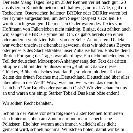
Der erste Mang-Tages-Sieg im 250er Rennen verlief nach gut 120
absolvierten Rennkilometern noch halbwegs normal. Alle, egal ob
Tschechen, Österreicher, Italiener, BRDler oder DDRler waren bei
der Hymne aufgestanden, um dem Sieger Respekt zu zollen. Es
wurde auch gesungen. Die meisten Ostler waren des Textes von
Hoffmann von Fallersleben nicht mächtig. Einige, dazu zählten auch
wir, sangen die BRD-Hymne mit. Oh, da gab’s bereits den einen
oder anderen verdutzten Blick von der Seite. An unserem Dialekt
war vorher unschwer erkennbar gewesen, dass wir nicht aus Bayern
oder jenseits des Stacheldrahtes unser Zuhause hatten. Entscheidend
für den Fortgang des Tages war allerdings: Ein nicht unbedeutender
Teil der deutschen Motorsport-Anhänger sang den Text der dritten
Strophe nicht mit den Schlussworten „Blüh im Glanze dieses
Glückes, Blühe, deutsches Vaterland!‘, sondern mit dem Text aus
Zeiten des dritten Reiches mit „Deutschland, Deutschland über alles,
über alles in der Welt!“ Wow, was und wer waren das denn für
Leutchen? Nur Bundis oder gar auch Ossis? Wir vier schauten uns
an und waren uns einig: Starker Tobak! Das kann böse enden!
Wir sollten Recht behalten.
Schon in der Pause vor dem folgenden 350er Rennen formierten
sich hinter uns oben am Zaun mehr und mehr tschechische
Polizisten. Ehe hier, warum auch immer, vielleicht alles dicht
gemacht wird, schnell nochmal Würstchen holen, damit wir beim