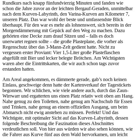
Rundkurs nach knapp fünfundvierzig Minuten und fanden wie
schon die Jahre zuvor an der leichten Bergauf-Geraden, unmittelbar
nach dem Kurven-Labyrinth, den Varina-Kurven am Kilometer 7,
unseren Platz. Das war wohl der beste und umfassendste Blick
überhaupt. Für den war es mehr als lohnenswert, sich bereits in der
Morgendämmerung mit Gepäck auf den Weg zu machen. Dazu
gehörten eine Decke zum drauf Sitzen und – falls es doch
unerwartet regnen sollte – die große Plasteplane, die vorher als
Regenschutz über das 3-Mann-Zelt gedient hatte. Nicht zu
vergessen erster Proviant: Vier 1,5-Liter große Plasteflaschen
abgefüllt mit Bier und lecker belegte Brötchen. Am Wichtigsten
waren aber die Eintrittskarten, die wir auch schon tags zuvor
erstanden hatten.
Am Areal angekommen, es dämmerte gerade, gab’s noch keinen
Einlass, geschweige denn hatte der Kartenverkauf der Tagestickets
begonnen. Wir schlichen, wie viele andere auch, durch das Zaun-
Wirrwarr und ergatterten uns einen Platz relativ weit oben am Hang.
Nahe genug zu den Toiletten, nahe genug am Nachschub für Essen
und Trinken, nahe genug an einem offiziellen Ausgang, um beim
Abmarsch nicht ewig anstehen zu müssen. Perfekt! Und das
Wichtigste, mit optimaler Sicht auf das Kurven-Labyrinth, dessen
folgende Beschreibung die Faszination dieses Abschnittes
verdeutlichen soll. Von hier aus würden wir also sehen können, wie
die Fahrer aus Kurve fünf aus dem Wald hervorkamen, um leicht