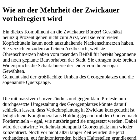
Wie an der Mehrheit der Zwickauer
vorbeiregiert wird
Ein dickes Kompliment an die Zwickauer Bürger! Geschätzt
neunzig Prozent gehen nicht zum Arzt, weil sie vom vielen
Kopfschütteln kaum noch auszuhaltende Nackenschmerzen haben.
Sie verzichten zudem auf einen Arztbesuch, weil sie
Ohrenschmerzen haben vom tosenden Beifall für bereits begonnene
und noch geplante Bauvorhaben der Stadt. Sie ertragen trotz breiten
Widerspruchs die Scharlatanerie der leider von ihnen sogar
Gewählten.
Gemeint sind der großflächige Umbau des Georgenplatzes und die
sogenannte Querspange.
Die mit massivem Unverständnis und gegen klare Proteste nun
durchgesetzte Umgestaltung des Georgenplatzes könnte darauf
schließen lassen, dass Verkehrsplanung in Zwickau kurzgedacht ist,
lediglich ein Konglomerat aus Holding gepaart mit dem Gieren nach
Fördermitteln – egal, wie nutzbringend sie umgesetzt werden. Dabei
wird der entwirrte Verkehrsknotenpunkt Georgenplatz nun wieder
konzentriert. Noch vor nicht allzu langer Zeit wurden die jetzt
vorhandenen, gut funktionierenden beiden Haltestellen grundlegend,