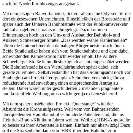
auch für Niederflurfahrzeuge, ausgebaut.
Mit dem jetzigen Bauvorhaben startet vor allem eine Odyssee für die
dort eingesessenen Unternehmen. Einschließlich der Bosestraße und
später auch der Unteren Bahnhofstraße wird der Publikumsverkehr
radikal ausgebremst, nahezu lahmgelegt. Dazu kommen
Erinnerungen hoch an den Um- und Ausbau der Bahnhof- und
Äußeren Schneeberger Straße. „Das werden wahre Flaniermeilen“
hören die Unternehmer den damaligen Bürgermeister noch tönen.
Beide Straßenzüge haben sich vom Straßenbahnbau und dem dabei
schwindenden Kundenstrom nicht wieder erholt. Die Äußere
Schneeberger Straße kann diesbezüglich als tot eingeschätzt werden.
Die Bahnhofstraße ist ein Vierteljahrhundert später dabei, sich
gerade zu erholen. Selbstverständlich hat das Ordnungsamt noch vor
Baubeginn am Projekt Georgenplatz Schreiben verschickt, für zu
reduzierende Außenwerbung einen entsprechenden Antrag zu
stellen. Dabei wären unter geschilderten Umständen prägnantere
und kostenfreie Werbung umso wichtiger, ja existenzsichernd.
Mit dem später anstehenden Projekt „Querstange“ wird der
Absurdität die Krone aufgesetzt. Weil vom von Bahnreisenden
überquellenden Hauptbahnhof es hunderte Patienten sind, die ins
Heinrich-Braun-Klinikum fahren wollen. Weil zig HBK-Angestellte
so besser zu ihrer Arbeitsstelle kämen. Einfach nur aberwitzig! Dazu
soll die Straßenbahn dann vom HBK über den Bahnhof zum