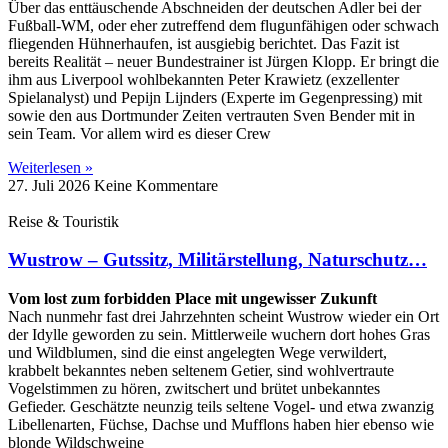
Über das enttäuschende Abschneiden der deutschen Adler bei der
Fußball-WM, oder eher zutreffend dem flugunfähigen oder schwach
fliegenden Hühnerhaufen, ist ausgiebig berichtet. Das Fazit ist
bereits Realität – neuer Bundestrainer ist Jürgen Klopp. Er bringt die
ihm aus Liverpool wohlbekannten Peter Krawietz (exzellenter
Spielanalyst) und Pepijn Lijnders (Experte im Gegenpressing) mit
sowie den aus Dortmunder Zeiten vertrauten Sven Bender mit in
sein Team. Vor allem wird es dieser Crew
Weiterlesen »
27. Juli 2026
Keine Kommentare
Reise & Touristik
Wustrow – Gutssitz, Militärstellung, Naturschutz…
Vom lost zum forbidden Place mit ungewisser Zukunft
Nach nunmehr fast drei Jahrzehnten scheint Wustrow wieder ein Ort
der Idylle geworden zu sein. Mittlerweile wuchern dort hohes Gras
und Wildblumen, sind die einst angelegten Wege verwildert,
krabbelt bekanntes neben seltenem Getier, sind wohlvertraute
Vogelstimmen zu hören, zwitschert und brütet unbekanntes
Gefieder. Geschätzte neunzig teils seltene Vogel- und etwa zwanzig
Libellenarten, Füchse, Dachse und Mufflons haben hier ebenso wie
blonde Wildschweine