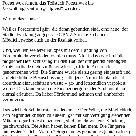
Poetenweg fahren, das Teilstück Poetenweg bis
Verwaltungszentrum „entgleist“ werden.
Warum das Ganze?
Weil es Fördermittel gibt, die daran gebunden sind, eine neue, der
Stadtentwicklung angepasste ÖPNV-Strecke zu bauen.
Möglicherweise auch an der Realität vorbei.
Und, weil ein weiterer Fauxpas mit dem Handling von
Fördermitteln vermieden werden muss. Nicht, dass wie im Falle
möglicher Bezuschussung für den Bau der dringendst benötigten
Großsporthalle Geld zurückgewiesen, nicht in Anspruch
genommenen wird. Die Summe wurde als zu gering eingestuft und
auf eine höhere Bezuschussung – die jeder Normaldenkende ad
absurdum einzuschätzen wusste – ge- und letztendlich verpokert
wurde. Das können sich die Finanzobergurus der Stadt nicht noch
einmal erlauben. Da lieber Fördermittel nehmen und sinnbefreit
verpulvern.
Das wirklich Schlimmste an alledem ist: Der Wille, die Möglichkeit,
sich begründet kritisch zu äußern, gar mit zur Verfügung stehenden
Mitteln sogar Protest einzulegen, sind um ein weiteres Stück arg
geschwunden. Die Alten haben keinen Elan mehr. Die Jüngeren
interessiert´s nicht. Warum? Sogenanntes gebranntes (enttäuschtes)