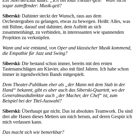
Ein Siberski-Zitat lautet: „Ich bin total Theater-geil!“ Wäre nicht
sogar zutreffender: Musik-geil?
Siberski:
Dahinter steckt der Wunsch, raus aus dem
Orchestergraben zu gelangen, etwas zu bewegen. Heißt: Alles, was
mit Bühne, darauf und dahinter, dem Auftritt an sich
zusammenhängt, zu verbinden, in interessanten wie spannenden
Projekten zu verknüpfen.
Wann und wie entstand, von Oper und klassischer Musik kommend,
die Empathie für Jazz und Swing?
Siberski:
Die bestand schon immer, bereits mit den ersten
Tastenanschlägen am Klavier, also mit fünf Jahren. Ich habe schon
immer in irgendwelchen Bands mitgespielt.
Dem Theater-Publikum eher als „der Mann mit dem Stab in der
Hand“ bekannt, gibt es aber auch das Siberski-Quartett, wo der
Generalmusikdirektor auch „der Macher, der Chef“ ist, zum
Beispiel bei der Titel-Auswahl?
Siberski:
Überhaupt gar nicht. Das ist absolutes Teamwork. Da sind
drei alte Hasen dieses Metiers um mich herum, auf deren Gespür ich
mich verlassen kann.
Das macht sich wie bemerkbar?