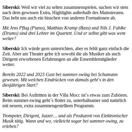
Siberski:
Weil wir viel zu selten zusammenspielen, suchen wir stets
nach dem gewissen Extra, Highlights außerhalb des Mainstreams.
Das hebt uns auch ein bisschen von anderen Formationen ab.
Mit Jens Pflug (Piano), Matthias Kramp (Bass) und Nils J. Fahlke
(Drums) sind drei Lehrer im Quartett. Und er selbst gibt was wem
weiter?
Siberski:
Ich würde gern unterrichten, aber es fehlt ganz einfach die
Zeit. Aber am Theater gebe ich sowohl die als Musiker als auch
Dirigent erworbenen Erfahrungen an alle Ensemblemitglieder
weiter.
Bereits 2022 und 2023 Gast bei summer-swing bei Schumann
gewesen. Mit welchen Eindrücken von damals geht´s in den
diesjährigen Start?
Siberski:
Bei Auftritten in der Villa Mocc ist´s etwas zum Zuhören.
Beim summer-swing geht´s flotter zu, unterhaltsamer und natürlich
mit neuem, extra zusammengestelltem Programm.
Trompeter, Dirigent, Jazzer… und als Produzent von Elektronischer
Musik tätig. Wann und wo, vielleicht sogar bei summer-swing, zu
erleben?