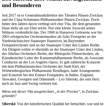
und Besonderen
Seit 2017 ist er Generalmusikdirektor des Theaters Plauen-Zwickau
und der Clara-Schumann-Philharmoniker Plauen-Zwickau. Doch
hinter den Jahren davor verbirgt sich eine Vita, die dem genannten
Haus mehr als zur Ehre reicht. Nur eine kleine Auswahl seines
Wirkens verdeutlicht das. Der 1969 in Hannover Geborene war bis
2003 erfolgreicher Orchestermusiker als Solo-Trompeter an der
Niedersächsischen Staatsoper Hannover, im Bayreuther
Festspielorchester und an der Staatsoper Unter den Linden Berlin.
Als Dirigent wirkte er ebenfalls an der Staatsoper Unter den Linden,
des Sibelius Orchesters Berlin, des Metropolis Filmorchesters, als
Künstlerischer Leiter der Kammerphilharmonie Berlin, als Associate
Conductor an der Los Angeles Opera. Er gab zahlreiche Konzerte
mit dem Philharmonischen Orchester der Stadt Kiel, der
Württembergischen Philharmonie Reutlingen, hatte Arrangements
und Konzerte bei den Eutiner Festspielen, in Italien, England,
Slowakei, Georgien und Dänemark – Leo Siberski, der sein Herz
auch an Jazz und Swing verloren hat.
Wieso mit dieser Vita ausgerechnet „in der Provinz“, in Zwickau
gelandet?
Siberski:
Von der künstlerischen Qualität her betrachtet, war und ist