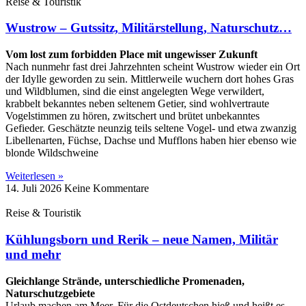
Reise & Touristik
Wustrow – Gutssitz, Militärstellung, Naturschutz…
Vom lost zum forbidden Place mit ungewisser Zukunft
Nach nunmehr fast drei Jahrzehnten scheint Wustrow wieder ein Ort
der Idylle geworden zu sein. Mittlerweile wuchern dort hohes Gras
und Wildblumen, sind die einst angelegten Wege verwildert,
krabbelt bekanntes neben seltenem Getier, sind wohlvertraute
Vogelstimmen zu hören, zwitschert und brütet unbekanntes
Gefieder. Geschätzte neunzig teils seltene Vogel- und etwa zwanzig
Libellenarten, Füchse, Dachse und Mufflons haben hier ebenso wie
blonde Wildschweine
Weiterlesen »
14. Juli 2026
Keine Kommentare
Reise & Touristik
Kühlungsborn und Rerik – neue Namen, Militär
und mehr
Gleichlange Strände, unterschiedliche Promenaden,
Naturschutzgebiete
Urlaub machen am Meer. Für die Ostdeutschen hieß und heißt es –