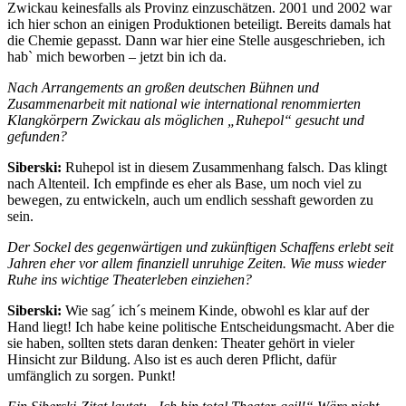
Zwickau keinesfalls als Provinz einzuschätzen. 2001 und 2002 war
ich hier schon an einigen Produktionen beteiligt. Bereits damals hat
die Chemie gepasst. Dann war hier eine Stelle ausgeschrieben, ich
hab` mich beworben – jetzt bin ich da.
Nach Arrangements an großen deutschen Bühnen und
Zusammenarbeit mit national wie international renommierten
Klangkörpern Zwickau als möglichen „Ruhepol“ gesucht und
gefunden?
Siberski:
Ruhepol ist in diesem Zusammenhang falsch. Das klingt
nach Altenteil. Ich empfinde es eher als Base, um noch viel zu
bewegen, zu entwickeln, auch um endlich sesshaft geworden zu
sein.
Der Sockel des gegenwärtigen und zukünftigen Schaffens erlebt seit
Jahren eher vor allem
finanziell unruhige Zeiten. Wie muss wieder
Ruhe ins wichtige Theaterleben einziehen?
Siberski:
Wie sag´ ich´s meinem Kinde, obwohl es klar auf der
Hand liegt! Ich habe keine politische Entscheidungsmacht. Aber die
sie haben, sollten stets daran denken: Theater gehört in vieler
Hinsicht zur Bildung. Also ist es auch deren Pflicht, dafür
umfänglich zu sorgen. Punkt!