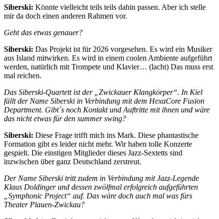
Siberski:
Könnte vielleicht teils teils dahin passen. Aber ich stelle
mir da doch einen anderen Rahmen vor.
Geht das etwas genauer?
Siberski:
Das Projekt ist für 2026 vorgesehen. Es wird ein Musiker
aus Island mitwirken. Es wird in einem coolen Ambiente aufgeführt
werden, natürlich mit Trompete und Klavier… (lacht) Das muss erst
mal reichen.
Das Siberski-Quartett ist der „Zwickauer Klangkörper“. In Kiel
fällt der Name Siberski in Verbindung mit dem HexaCore Fusion
Department. Gibt´s noch Kontakt und Auftritte mit ihnen und wäre
das nicht etwas für den summer swing?
Siberski:
Diese Frage trifft mich ins Mark. Diese phantastische
Formation gibt es leider nicht mehr. Wir haben tolle Konzerte
gespielt. Die einstigen Mitglieder dieses Jazz-Sextetts sind
inzwischen über ganz Deutschland zerstreut.
Der Name Siberski tritt zudem in Verbindung mit
Jazz-Legende
Klaus Doldinger und dessen zwölfmal erfolgreich aufgeführten
„Symphonic Project“ auf. Das wäre doch auch mal was fürs
Theater Plauen-Zwickau?