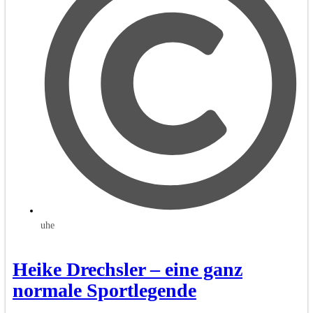
uhe
Heike Drechsler – eine ganz
normale Sportlegende