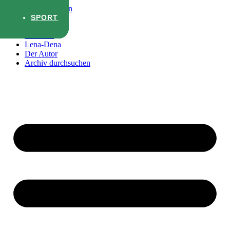
Zum Inhalt wechseln
SPORT
SPORT
Startseite
Lena-Dena
Der Autor
Archiv durchsuchen