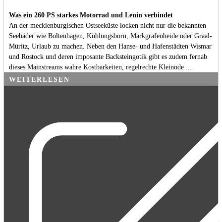
Was ein 260 PS starkes Motorrad und Lenin verbindet
An der mecklenburgischen Ostseeküste locken nicht nur die bekannten
Seebäder wie Boltenhagen, Kühlungsborn, Markgrafenheide oder Graal-
Müritz, Urlaub zu machen. Neben den Hanse- und Hafenstädten Wismar
und Rostock und deren imposante Backsteingotik gibt es zudem fernab
dieses Mainstreams wahre Kostbarkeiten, regelrechte Kleinode ...
WEITERLESEN