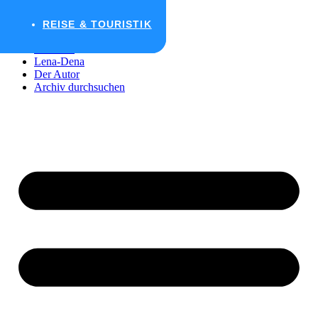
Zum Inhalt wechseln
REISE & TOURISTIK
REISE & TOURISTIK
Startseite
Lena-Dena
Der Autor
Archiv durchsuchen