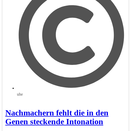
uhe
Nachmachern fehlt die in den
Genen steckende Intonation