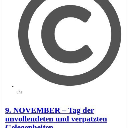
uhe
9. NOVEMBER – Tag der
unvollendeten und verpatzten
Gelegenheiten