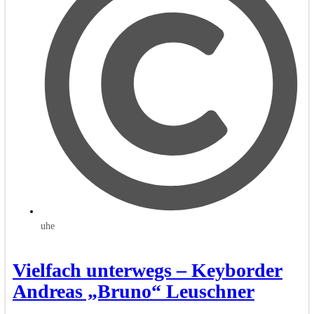
uhe
Vielfach unterwegs – Keyborder
Andreas „Bruno“ Leuschner