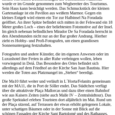
wurde er im Grunde genommen zum Wegbereiter des Tourismus.
Sein Haus kann besichtigt werden. Das Schmuckstück der kleinen
Gartenanlage ist ein Pavillon aus weißem Marmor. Gegen ein
kleines Entgelt wird einem ein Tor zur Halbinsel Na Foradada
geöffnet. An ihrer Spitze befindet sich mitten in der Felswand ein 18
Meter großes Loch – eines der beliebtesten Fotomotive auf der Insel.
Im gleich nebenan befindlichen Mirador De Sa Foradada herrscht in
den Abendstunden nicht nur an der Bar großer Andrang. Hierher
zieht es Hobby- und Profi-Fotografen, um einen grandiosen
Sonnenuntergang festzuhalten.
Fotografen und andere Künstler, die im eigenen Anwesen oder im
Luxushotel ihre Ferien in aller Ruhe verbringen wollen, leben
vorwiegend in Deiá. Das Besondere des Ortes befindet sich
allerdings auf dem Friedhof an der Kirche San Juan Bautista. Hier
werden die Toten aus Platzmangel im „Stehen“ beerdigt.
Die Ma10 führt weiter und verläuft in L´Horta/Felanitx gemeinsam
mit der MA11, die in Port de Sóller endet. Das Städtchen verfügt
über die attraktivste Plaça Mallorcas und dazu über einen Bahnhof
wie aus Kaisers Zeiten (siehe auch Malle IV – Zentralsüdtour). Das
große Spektakel erleben Touristen dort alljährlich im Mai. Rund um
der Plaça sitzend, auf Terrassen der etwas erhöht gelegenen Lokale,
unter schattigen Bäumen oder in der Sonne mit Blick auf die
schönen Fassaden der Kirche Sant Bartolomé und des Rathauses,