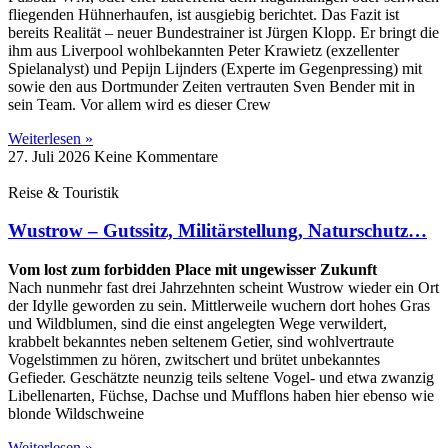
fliegenden Hühnerhaufen, ist ausgiebig berichtet. Das Fazit ist
bereits Realität – neuer Bundestrainer ist Jürgen Klopp. Er bringt die
ihm aus Liverpool wohlbekannten Peter Krawietz (exzellenter
Spielanalyst) und Pepijn Lijnders (Experte im Gegenpressing) mit
sowie den aus Dortmunder Zeiten vertrauten Sven Bender mit in
sein Team. Vor allem wird es dieser Crew
Weiterlesen »
27. Juli 2026
Keine Kommentare
Reise & Touristik
Wustrow – Gutssitz, Militärstellung, Naturschutz…
Vom lost zum forbidden Place mit ungewisser Zukunft
Nach nunmehr fast drei Jahrzehnten scheint Wustrow wieder ein Ort
der Idylle geworden zu sein. Mittlerweile wuchern dort hohes Gras
und Wildblumen, sind die einst angelegten Wege verwildert,
krabbelt bekanntes neben seltenem Getier, sind wohlvertraute
Vogelstimmen zu hören, zwitschert und brütet unbekanntes
Gefieder. Geschätzte neunzig teils seltene Vogel- und etwa zwanzig
Libellenarten, Füchse, Dachse und Mufflons haben hier ebenso wie
blonde Wildschweine
Weiterlesen »