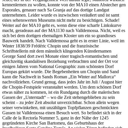
kennenlernen zu wollen, konnte von der MA10 einen Abstecher gen
Esporales, genauer nach Sa Granja auf das dortige Landgut
unternehmen. Leider wurde es inzwischen veräußert und ist samt
eines sehenswerten Museums nicht mehr zu besichtigen. Schade!
Weiter auf der MA10 geht es, wenn diese eine scharfe Linkskurve
macht, geradeaus auf der MA1130 nach Valldemossa. Nicht, weil es
sich bei dem dortigen ehemaligen Kloster um ein so grandioses
Bauwerk handelt. Nach Valldemossa geht es in erster Linie, weil im
Winter 1838/39 Frédéric Chopin und die französische
Schriftstellerin mit dem männlich klingenden Künstlernamen
George Sand dort zwei Monate einer tragisch-romantischen und
gleichzeitig skandalösen Beziehung verbrachten und der Ort vor
einigen Jahren vom National Geographic zum schönsten Dorf
Europas gekürt wurde. Die Begebenheiten um Chopin und Sand
kann die Nachwelt in Sands Roman „Ein Winter auf Mallorca“
nachvollziehen. Grund genug, dass jedes Jahr im Juli / August hier
die Chopin-Festspiele veranstaltet werden. Um dem schönen Dorf
etwas näher zu kommen, ist ein Rundgang durch die malerischen
Gassen der „Unterstadt“ – wo die Zeit stehengeblieben zu sein
scheint – zu jeder Zeit absolut unverzichtbar. Schon allein wegen
seiner verwinkelten, mit unzähligen Topfpflanzen geschmückten
Gassen ist Valldemossa einen Besuch wert. So befindet sich in der
Calle de la Rectoría Nummer 5, ganz in der Nähe der 1245
gegründeten Kirche San Bartomeu, das Geburtshaus der