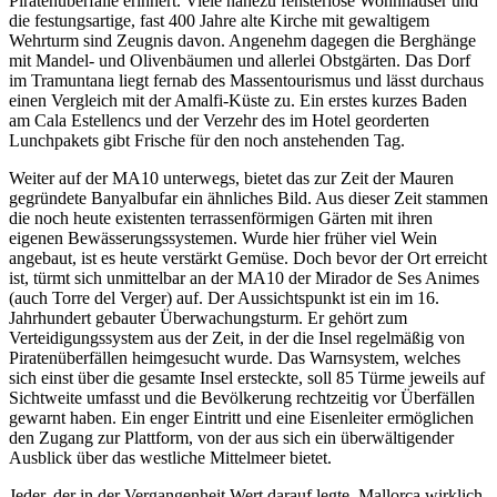
Piratenüberfälle erinnert. Viele nahezu fensterlose Wohnhäuser und
die festungsartige, fast 400 Jahre alte Kirche mit gewaltigem
Wehrturm sind Zeugnis davon. Angenehm dagegen die Berghänge
mit Mandel- und Olivenbäumen und allerlei Obstgärten. Das Dorf
im Tramuntana liegt fernab des Massentourismus und lässt durchaus
einen Vergleich mit der Amalfi-Küste zu. Ein erstes kurzes Baden
am Cala Estellencs und der Verzehr des im Hotel georderten
Lunchpakets gibt Frische für den noch anstehenden Tag.
Weiter auf der MA10 unterwegs, bietet das zur Zeit der Mauren
gegründete Banyalbufar ein ähnliches Bild. Aus dieser Zeit stammen
die noch heute existenten terrassenförmigen Gärten mit ihren
eigenen Bewässerungssystemen. Wurde hier früher viel Wein
angebaut, ist es heute verstärkt Gemüse. Doch bevor der Ort erreicht
ist, türmt sich unmittelbar an der MA10 der Mirador de Ses Animes
(auch Torre del Verger) auf. Der Aussichtspunkt ist ein im 16.
Jahrhundert gebauter Überwachungsturm. Er gehört zum
Verteidigungssystem aus der Zeit, in der die Insel regelmäßig von
Piratenüberfällen heimgesucht wurde. Das Warnsystem, welches
sich einst über die gesamte Insel ersteckte, soll 85 Türme jeweils auf
Sichtweite umfasst und die Bevölkerung rechtzeitig vor Überfällen
gewarnt haben. Ein enger Eintritt und eine Eisenleiter ermöglichen
den Zugang zur Plattform, von der aus sich ein überwältigender
Ausblick über das westliche Mittelmeer bietet.
Jeder, der in der Vergangenheit Wert darauf legte, Mallorca wirklich