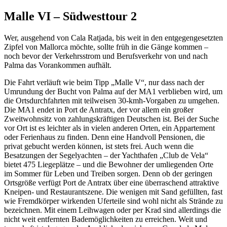
Malle VI – Südwesttour 2
Wer, ausgehend von Cala Ratjada, bis weit in den entgegengesetzten
Zipfel von Mallorca möchte, sollte früh in die Gänge kommen –
noch bevor der Verkehrsstrom und Berufsverkehr von und nach
Palma das Vorankommen aufhält.
Die Fahrt verläuft wie beim Tipp „Malle V“, nur dass nach der
Umrundung der Bucht von Palma auf der MA1 verblieben wird, um
die Ortsdurchfahrten mit teilweisen 30-kmh-Vorgaben zu umgehen.
Die MA1 endet in Port de Antratx, der vor allem ein großer
Zweitwohnsitz von zahlungskräftigen Deutschen ist. Bei der Suche
vor Ort ist es leichter als in vielen anderen Orten, ein Appartement
oder Ferienhaus zu finden. Denn eine Handvoll Pensionen, die
privat gebucht werden können, ist stets frei. Auch wenn die
Besatzungen der Segelyachten – der Yachthafen „Club de Vela“
bietet 475 Liegeplätze – und die Bewohner der umliegenden Orte
im Sommer für Leben und Treiben sorgen. Denn ob der geringen
Ortsgröße verfügt Port de Antratx über eine überraschend attraktive
Kneipen- und Restaurantszene. Die wenigen mit Sand gefüllten, fast
wie Fremdkörper wirkenden Uferteile sind wohl nicht als Strände zu
bezeichnen. Mit einem Leihwagen oder per Krad sind allerdings die
nicht weit entfernten Bademöglichkeiten zu erreichen. Weit und