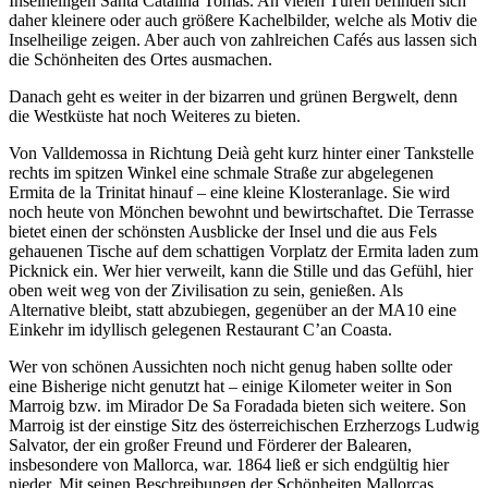
Inselheiligen Santa Catalina Tomás. An vielen Türen befinden sich
daher kleinere oder auch größere Kachelbilder, welche als Motiv die
Inselheilige zeigen. Aber auch von zahlreichen Cafés aus lassen sich
die Schönheiten des Ortes ausmachen.
Danach geht es weiter in der bizarren und grünen Bergwelt, denn
die Westküste hat noch Weiteres zu bieten.
Von Valldemossa in Richtung Deià geht kurz hinter einer Tankstelle
rechts im spitzen Winkel eine schmale Straße zur abgelegenen
Ermita de la Trinitat hinauf – eine kleine Klosteranlage. Sie wird
noch heute von Mönchen bewohnt und bewirtschaftet. Die Terrasse
bietet einen der schönsten Ausblicke der Insel und die aus Fels
gehauenen Tische auf dem schattigen Vorplatz der Ermita laden zum
Picknick ein. Wer hier verweilt, kann die Stille und das Gefühl, hier
oben weit weg von der Zivilisation zu sein, genießen. Als
Alternative bleibt, statt abzubiegen, gegenüber an der MA10 eine
Einkehr im idyllisch gelegenen Restaurant C’an Coasta.
Wer von schönen Aussichten noch nicht genug haben sollte oder
eine Bisherige nicht genutzt hat – einige Kilometer weiter in Son
Marroig bzw. im Mirador De Sa Foradada bieten sich weitere. Son
Marroig ist der einstige Sitz des österreichischen Erzherzogs Ludwig
Salvator, der ein großer Freund und Förderer der Balearen,
insbesondere von Mallorca, war. 1864 ließ er sich endgültig hier
nieder. Mit seinen Beschreibungen der Schönheiten Mallorcas