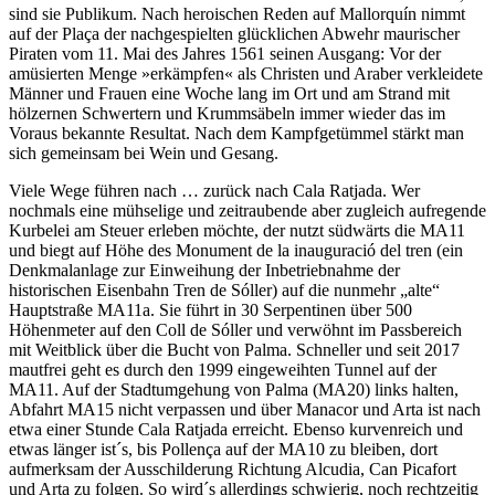
sind sie Publikum. Nach heroischen Reden auf Mallorquín nimmt
auf der Plaça der nachgespielten glücklichen Abwehr maurischer
Piraten vom 11. Mai des Jahres 1561 seinen Ausgang: Vor der
amüsierten Menge »erkämpfen« als Christen und Araber verkleidete
Männer und Frauen eine Woche lang im Ort und am Strand mit
hölzernen Schwertern und Krummsäbeln immer wieder das im
Voraus bekannte Resultat. Nach dem Kampfgetümmel stärkt man
sich gemeinsam bei Wein und Gesang.
Viele Wege führen nach … zurück nach Cala Ratjada. Wer
nochmals eine mühselige und zeitraubende aber zugleich aufregende
Kurbelei am Steuer erleben möchte, der nutzt südwärts die MA11
und biegt auf Höhe des Monument de la inauguració del tren (ein
Denkmalanlage zur Einweihung der Inbetriebnahme der
historischen Eisenbahn Tren de Sóller) auf die nunmehr „alte“
Hauptstraße MA11a. Sie führt in 30 Serpentinen über 500
Höhenmeter auf den Coll de Sóller und verwöhnt im Passbereich
mit Weitblick über die Bucht von Palma. Schneller und seit 2017
mautfrei geht es durch den 1999 eingeweihten Tunnel auf der
MA11. Auf der Stadtumgehung von Palma (MA20) links halten,
Abfahrt MA15 nicht verpassen und über Manacor und Arta ist nach
etwa einer Stunde Cala Ratjada erreicht. Ebenso kurvenreich und
etwas länger ist´s, bis Pollença auf der MA10 zu bleiben, dort
aufmerksam der Ausschilderung Richtung Alcudia, Can Picafort
und Arta zu folgen. So wird´s allerdings schwierig, noch rechtzeitig