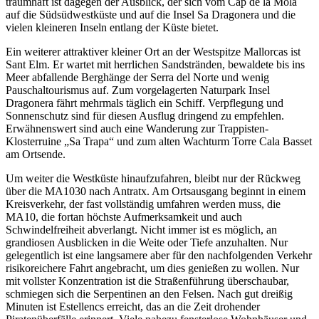
traumhaft ist dagegen der Ausblick, der sich vom Cap de la Mola
auf die Südsüdwestküste und auf die Insel Sa Dragonera und die
vielen kleineren Inseln entlang der Küste bietet.
Ein weiterer attraktiver kleiner Ort an der Westspitze Mallorcas ist
Sant Elm. Er wartet mit herrlichen Sandstränden, bewaldete bis ins
Meer abfallende Berghänge der Serra del Norte und wenig
Pauschaltourismus auf. Zum vorgelagerten Naturpark Insel
Dragonera fährt mehrmals täglich ein Schiff. Verpflegung und
Sonnenschutz sind für diesen Ausflug dringend zu empfehlen.
Erwähnenswert sind auch eine Wanderung zur Trappisten-
Klosterruine „Sa Trapa“ und zum alten Wachturm Torre Cala Basset
am Ortsende.
Um weiter die Westküste hinaufzufahren, bleibt nur der Rückweg
über die MA1030 nach Antratx. Am Ortsausgang beginnt in einem
Kreisverkehr, der fast vollständig umfahren werden muss, die
MA10, die fortan höchste Aufmerksamkeit und auch
Schwindelfreiheit abverlangt. Nicht immer ist es möglich, an
grandiosen Ausblicken in die Weite oder Tiefe anzuhalten. Nur
gelegentlich ist eine langsamere aber für den nachfolgenden Verkehr
risikoreichere Fahrt angebracht, um dies genießen zu wollen. Nur
mit vollster Konzentration ist die Straßenführung überschaubar,
schmiegen sich die Serpentinen an den Felsen. Nach gut dreißig
Minuten ist Estellencs erreicht, das an die Zeit drohender