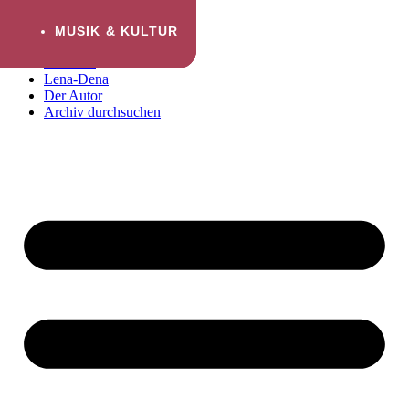
Zum Inhalt wechseln
MUSIK & KULTUR
MUSIK & KULTUR
MUSIK & KULTUR
Startseite
Lena-Dena
Der Autor
Archiv durchsuchen