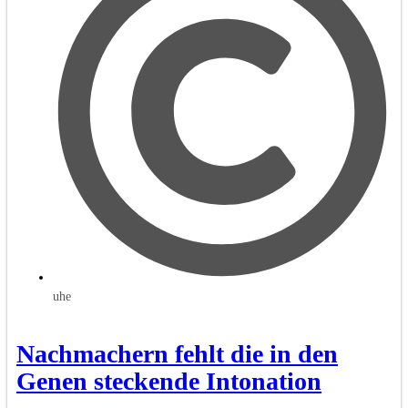
uhe
Nachmachern fehlt die in den
Genen steckende Intonation